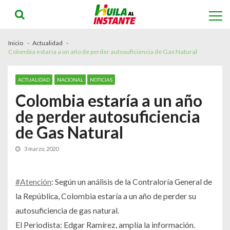
Skip
Skip
to
to
navigation
content
Inicio
Actualidad
Colombia estaría a un año de perder autosuficiencia de Gas Natural
ACTUALIDAD
NACIONAL
NOTICIAS
Colombia estaría a un año
de perder autosuficiencia
de Gas Natural
3 marzo, 2020
#Atención
: Según un análisis de la Contraloría General de
la República, Colombia estaría a un año de perder su
autosuficiencia de gas natural.
El Periodista: Edgar Ramírez, amplía la información.