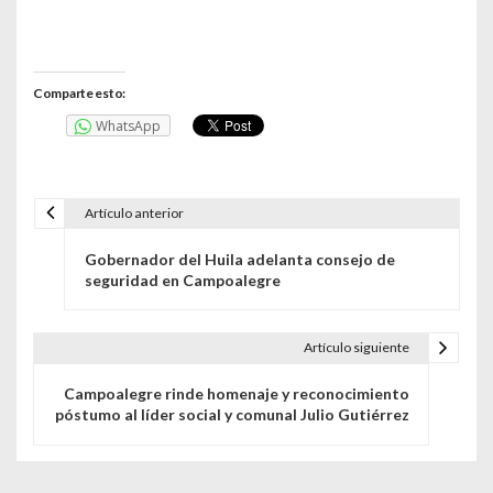
Comparte esto:
WhatsApp
Artículo anterior
N
Gobernador del Huila adelanta consejo de
a
seguridad en Campoalegre
v
e
Artículo siguiente
g
Campoalegre rinde homenaje y reconocimiento
póstumo al líder social y comunal Julio Gutiérrez
a
c