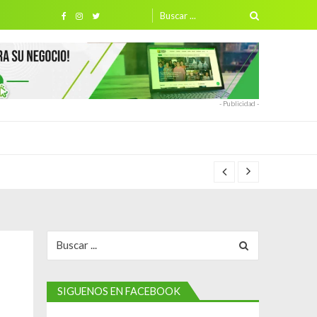
Search
for:
- Publicidad -
Search
for:
SIGUENOS EN FACEBOOK