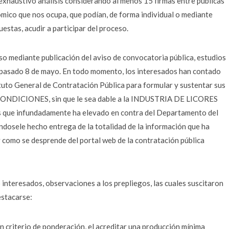
exhaustivo análisis considerando al menos 15 firmas entre públicas
ómico que nos ocupa, que podían, de forma individual o mediante
stas, acudir a participar del proceso.
eso mediante publicación del aviso de convocatoria pública, estudios
l pasado 8 de mayo. En todo momento, los interesados han contado
tuto General de Contratación Pública para formular y sustentar sus
ONDICIONES, sin que le sea dable a la INDUSTRIA DE LICORES
s que infundadamente ha elevado en contra del Departamento del
ndosele hecho entrega de la totalidad de la información que ha
 como se desprende del portal web de la contratación pública
 interesados, observaciones a los prepliegos, las cuales suscitaron
estacarse:
un criterio de ponderación, el acreditar una producción mínima