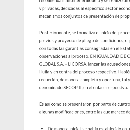
recomienda mantener el modelo y se realizó un 
y privadas, dedicadas al específico sector econ
mecanismos conjuntos de presentación de propue
Posteriormente, se formaliza el inicio del proc
previos y proyecto de pliego de condiciones, e
con todas las garantías consagradas en el Esta
observaciones al proceso, EN IGUALDAD DE C
GLOBAL S.A. – LICORSA, lanzar las acusacione
Huila y en contra del proceso respectivo. Habié
requerido, de manera completa y oportuna, tal y
denominado SECOP II, en el enlace respectivo.
Es así como se presentaron, por parte de cuatro
algunas modificaciones, entre las que merece d
De manera inicial, se había establecido en 