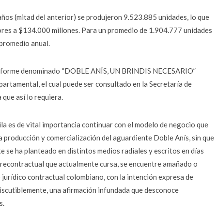
ños (mitad del anterior) se produjeron 9.523.885 unidades, lo que
iores a $134.000 millones. Para un promedio de 1.904.777 unidades
 promedio anual.
l informe denominado “DOBLE ANÍS, UN BRINDIS NECESARIO”
artamental, el cual puede ser consultado en la Secretaría de
que así lo requiera.
la es de vital importancia continuar con el modelo de negocio que
a producción y comercialización del aguardiente Doble Anís, sin que
 se ha planteado en distintos medios radiales y escritos en días
precontractual que actualmente cursa, se encuentre amañado o
jurídico contractual colombiano, con la intención expresa de
ndiscutiblemente, una afirmación infundada que desconoce
s.