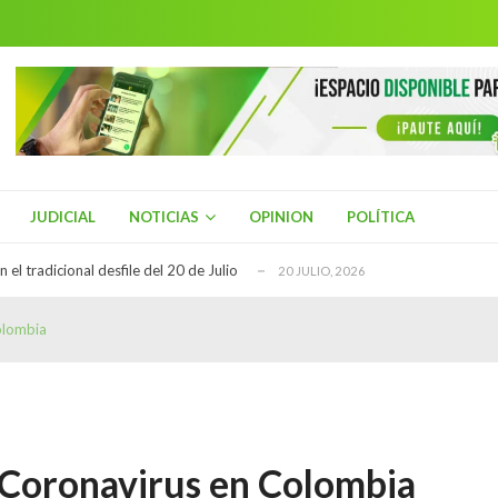
ial de Turismo
21 JULIO, 2026
rio Henriquez, del Centro Democrático es el n...
20 JULIO, 2026
 el tradicional desfile del 20 de Julio
20 JULIO, 2026
ue hallado sin vida en La Plata, Huila
21 JULIO, 2026
es de Asmet Salud en Neiva para exigir el tr...
21 JULIO, 2026
ial de Turismo
21 JULIO, 2026
JUDICIAL
NOTICIAS
OPINION
POLÍTICA
rio Henriquez, del Centro Democrático es el n...
20 JULIO, 2026
 el tradicional desfile del 20 de Julio
20 JULIO, 2026
ue hallado sin vida en La Plata, Huila
21 JULIO, 2026
olombia
es de Asmet Salud en Neiva para exigir el tr...
21 JULIO, 2026
ial de Turismo
21 JULIO, 2026
e Coronavirus en Colombia