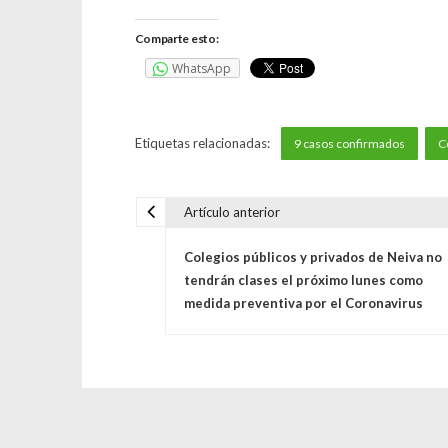
Comparte esto:
WhatsApp
Etiquetas relacionadas:
9 casos confirmados
C
Artículo anterior
N
Colegios públicos y privados de Neiva no
a
tendrán clases el próximo lunes como
medida preventiva por el Coronavirus
v
e
g