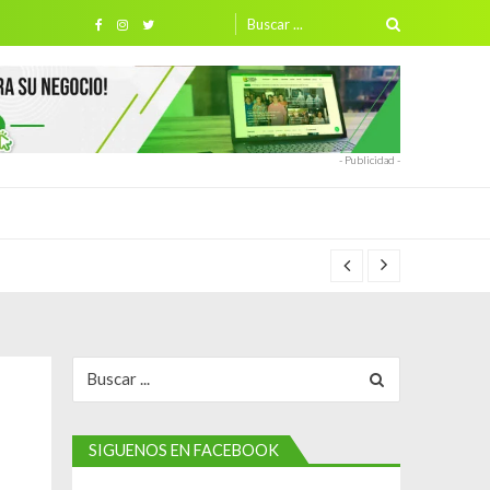
Search
for:
- Publicidad -
Search
for:
SIGUENOS EN FACEBOOK