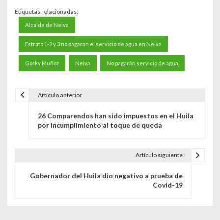
Etiquetas relacionadas:
Alcalde de Neiva
Estrato 1-2 y 3 no pagaran el servicio de agua en Neiva
Gorky Muñoz
Neiva
No pagarán servicio de agua
Artículo anterior
N
26 Comparendos han sido impuestos en el Huila
a
por incumplimiento al toque de queda
v
e
Artículo siguiente
g
Gobernador del Huila dio negativo a prueba de
Covid-19
a
c