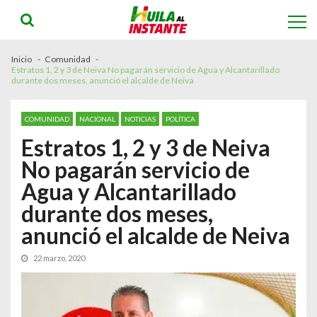
Skip
Skip
to
to
navigation
content
Inicio
Comunidad
Estratos 1, 2 y 3 de Neiva No pagarán servicio de Agua y Alcantarillado
durante dos meses, anunció el alcalde de Neiva
COMUNIDAD
NACIONAL
NOTICIAS
POLÍTICA
Estratos 1, 2 y 3 de Neiva
No pagarán servicio de
Agua y Alcantarillado
durante dos meses,
anunció el alcalde de Neiva
22 marzo, 2020