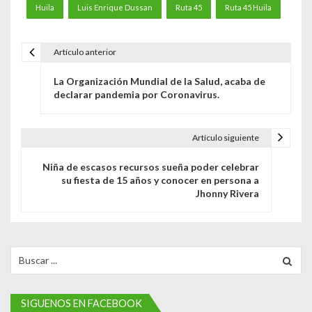
Huila
Luis Enrique Dussan
Ruta 45
Ruta 45 Huila
Artículo anterior
N
La Organización Mundial de la Salud, acaba de
a
declarar pandemia por Coronavirus.
v
e
Artículo siguiente
g
Niña de escasos recursos sueña poder celebrar
su fiesta de 15 años y conocer en persona a
a
Jhonny Rivera
c
i
Search
ó
for:
n
SIGUENOS EN FACEBOOK