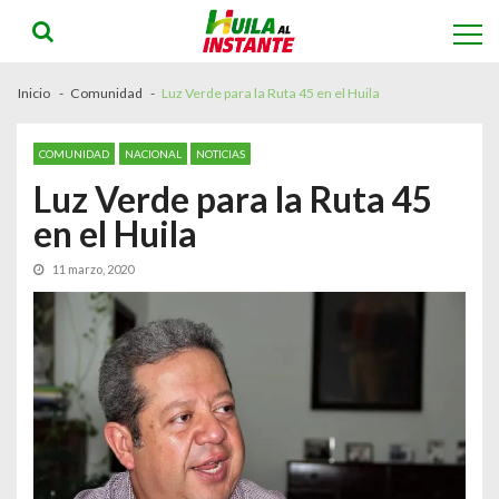
Skip
Skip
to
to
navigation
content
Inicio
Comunidad
Luz Verde para la Ruta 45 en el Huila
COMUNIDAD
NACIONAL
NOTICIAS
Luz Verde para la Ruta 45
en el Huila
11 marzo, 2020