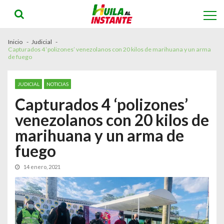
Skip
Skip
to
to
navigation
content
Inicio
Judicial
Capturados 4 ‘polizones’ venezolanos con 20 kilos de marihuana y un arma
de fuego
JUDICIAL
NOTICIAS
Capturados 4 ‘polizones’
venezolanos con 20 kilos de
marihuana y un arma de
fuego
14 enero, 2021