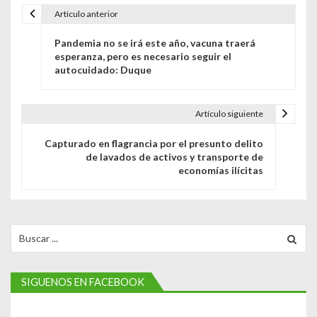
Artículo anterior
N
Pandemia no se irá este año, vacuna traerá
a
esperanza, pero es necesario seguir el
autocuidado: Duque
v
e
Artículo siguiente
g
Capturado en flagrancia por el presunto delito
a
de lavados de activos y transporte de
economías ilícitas
c
i
ó
Search
for:
n
d
SIGUENOS EN FACEBOOK
e