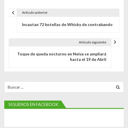
Artículo anterior
N
Incautan 72 botellas de Whisky de contrabando
a
v
Artículo siguiente
e
Toque de queda nocturno en Neiva se ampliará
g
hasta el 19 de Abril
a
c
Search
i
for:
ó
SIGUENOS EN FACEBOOK
n
d