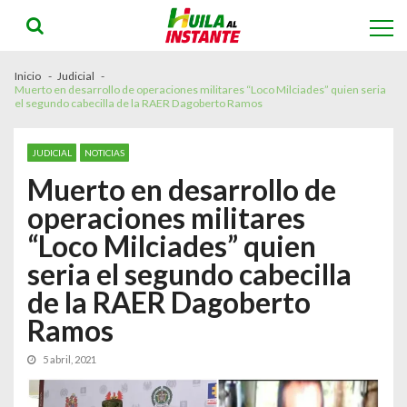
Skip
Skip
to
to
navigation
content
Inicio
Judicial
Muerto en desarrollo de operaciones militares “Loco Milciades” quien seria
el segundo cabecilla de la RAER Dagoberto Ramos
JUDICIAL
NOTICIAS
Muerto en desarrollo de
operaciones militares
“Loco Milciades” quien
seria el segundo cabecilla
de la RAER Dagoberto
Ramos
5 abril, 2021