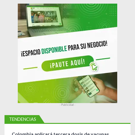
n
t
r
a
d
a
s
- Publicidad -
TENDENCIAS
Colombia aplicará tercera dosis de vacunas