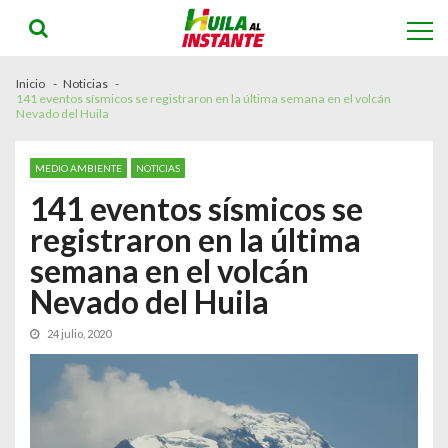
Skip
Skip
to
to
navigation
content
Inicio
Noticias
141 eventos sísmicos se registraron en la última semana en el volcán
Nevado del Huila
MEDIO AMBIENTE
NOTICIAS
141 eventos sísmicos se
registraron en la última
semana en el volcán
Nevado del Huila
24 julio, 2020