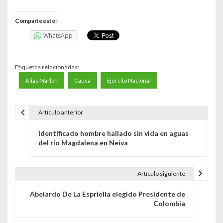
Comparte esto:
WhatsApp
Etiquetas relacionadas:
Alias Marlon
Cauca
Ejército Nacional
Artículo anterior
N
Identificado hombre hallado sin vida en aguas
a
del río Magdalena en Neiva
v
e
Artículo siguiente
g
Abelardo De La Espriella elegido Presidente de
Colombia
a