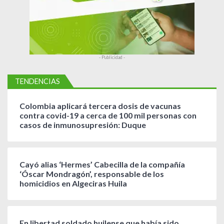
s
- Publicidad -
TENDENCIAS
Colombia aplicará tercera dosis de vacunas
contra covid-19 a cerca de 100 mil personas con
casos de inmunosupresión: Duque
Cayó alias ‘Hermes’ Cabecilla de la compañía
‘Óscar Mondragón’, responsable de los
homicidios en Algeciras Huila
En libertad soldado huilense que había sido