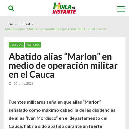
Skip
Skip
to
to
navigation
content
Inicio
Judicial
Abatido alias “Marlon” en medio de operación militar en el Cauca
JUDICIAL
NOTICIAS
Abatido alias “Marlon” en
medio de operación militar
en el Cauca
20 junio, 2026
Fuentes militares señalan que alias “Marlon”,
señalado como máximo cabecilla de las disidencias
de alias “Iván Mordisco” en el departamento del
Cauca, habría sido abatido durante un fuerte