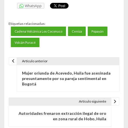
WhatsApp
Etiquetas relacionadas:
Cadena Volcánica Los Coconuco
Ceniza
Popayán
Volcán Puracé
Artículo anterior
N
Mujer oriunda de Acevedo, Huila fue asesinada
a
presuntamente por su pareja sentimental en
Bogotá
v
e
Artículo siguiente
g
Autoridades frenaron extracción ilegal de oro
a
en zona rural de Hobo, Huila
c