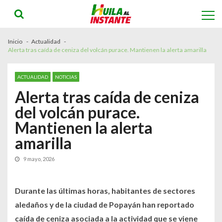
Skip
Skip
to
to
navigation
content
Inicio
Actualidad
Alerta tras caída de ceniza del volcán purace. Mantienen la alerta amarilla
ACTUALIDAD
NOTICIAS
Alerta tras caída de ceniza
del volcán purace.
Mantienen la alerta
amarilla
9 mayo, 2026
Durante las últimas horas, habitantes de sectores
aledaños y de la ciudad de Popayán han reportado
caída de ceniza asociada a la actividad que se viene