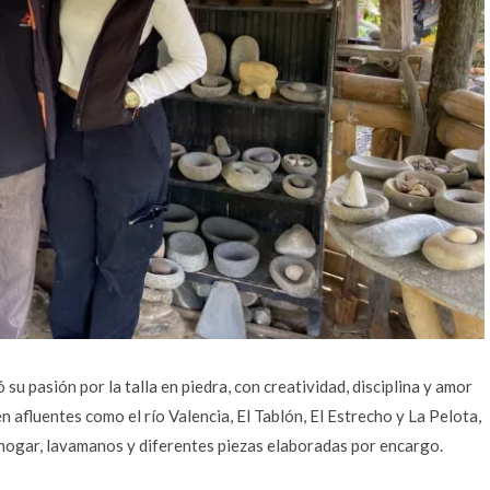
su pasión por la talla en piedra, con creatividad, disciplina y amor
n afluentes como el río Valencia, El Tablón, El Estrecho y La Pelota,
l hogar, lavamanos y diferentes piezas elaboradas por encargo.