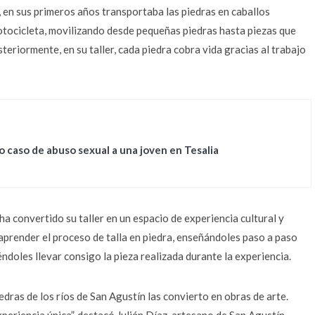
l, en sus primeros años transportaba las piedras en caballos
motocicleta, movilizando desde pequeñas piedras hasta piezas que
eriormente, en su taller, cada piedra cobra vida gracias al trabajo
 caso de abuso sexual a una joven en Tesalia
a convertido su taller en un espacio de experiencia cultural y
en aprender el proceso de talla en piedra, enseñándoles paso a paso
ndoles llevar consigo la pieza realizada durante la experiencia.
iedras de los ríos de San Agustín las convierto en obras de arte.
periencia única”, destacó Julián Díaz, artesano de San Agustín.