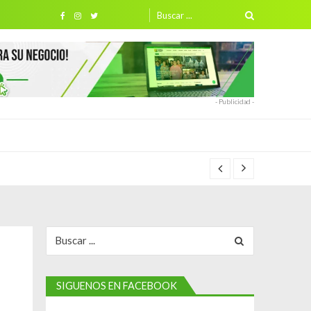
Search
for:
- Publicidad -
Search
for:
SIGUENOS EN FACEBOOK