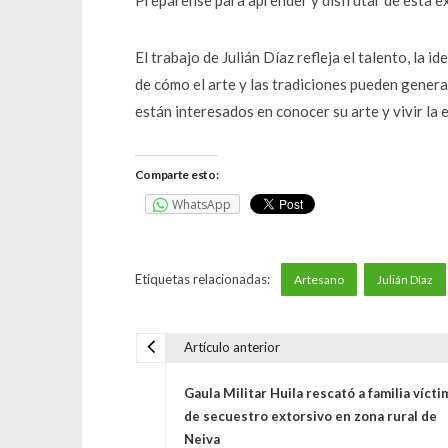
El trabajo de Julián Díaz refleja el talento, la i
de cómo el arte y las tradiciones pueden genera
están interesados en conocer su arte y vivir la
Comparte esto:
WhatsApp
Etiquetas relacionadas:
Artesano
Julián Díaz
Artículo anterior
N
Gaula Militar Huila rescató a familia vícti
a
de secuestro extorsivo en zona rural de
Neiva