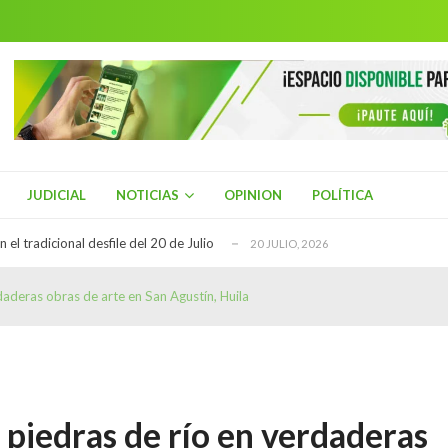
ial de Turismo
21 JULIO, 2026
rio Henriquez, del Centro Democrático es el n...
20 JULIO, 2026
 el tradicional desfile del 20 de Julio
20 JULIO, 2026
ue hallado sin vida en La Plata, Huila
21 JULIO, 2026
es de Asmet Salud en Neiva para exigir el tr...
21 JULIO, 2026
ial de Turismo
21 JULIO, 2026
JUDICIAL
NOTICIAS
OPINION
POLÍTICA
rio Henriquez, del Centro Democrático es el n...
20 JULIO, 2026
 el tradicional desfile del 20 de Julio
20 JULIO, 2026
ue hallado sin vida en La Plata, Huila
21 JULIO, 2026
aderas obras de arte en San Agustín, Huila
es de Asmet Salud en Neiva para exigir el tr...
21 JULIO, 2026
ial de Turismo
21 JULIO, 2026
piedras de río en verdaderas