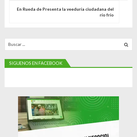
g
En Rueda de Presenta la veeduría ciudadana del
río frío
a
c
i
Search
for:
ó
n
SIGUENOS EN FACEBOOK
d
e
e
n
t
r