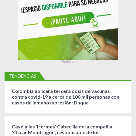
a
d
a
s
- Publicidad -
TENDENCIAS
Colombia aplicará tercera dosis de vacunas
contra covid-19 a cerca de 100 mil personas con
casos de inmunosupresión: Duque
Cayó alias ‘Hermes’ Cabecilla de la compañía
‘Óscar Mondragón’, responsable de los