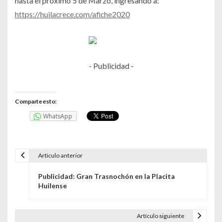
hasta el próximo 5 de Marzo, ingresando a:
https://huilacrece.com/afiche2020
- Publicidad -
Comparte esto:
WhatsApp
Artículo anterior
N
Publicidad: Gran Trasnochón en la Placita
a
Huilense
v
e
Artículo siguiente