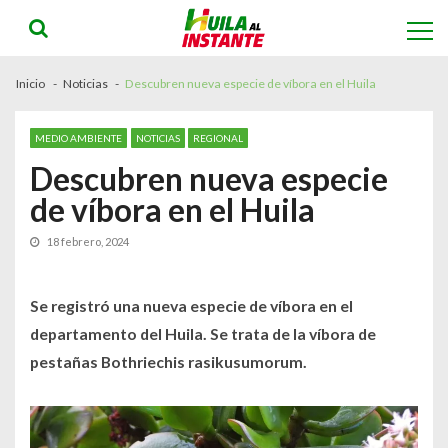
Skip
Skip
to
to
navigation
content
Inicio
Noticias
Descubren nueva especie de víbora en el Huila
MEDIO AMBIENTE
NOTICIAS
REGIONAL
Descubren nueva especie
de víbora en el Huila
18 febrero, 2024
Se registró una nueva especie de víbora en el
departamento del Huila. Se trata de la víbora de
pestañas Bothriechis rasikusumorum.