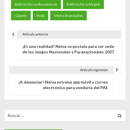
Bothriechis rasikusumorum
Bothriechis schlegelii
Gigante
Huila
Víbora de pestañas
Artículo anterior
N
¡Es una realidad! Neiva se postula para ser sede
a
de los Juegos Nacionales y Paranacionales 2027
v
e
Artículo siguiente
g
¡A denunciar! Neiva estrena app móvil y correo
electrónico para veeduría del PAE
a
c
i
Search
for:
ó