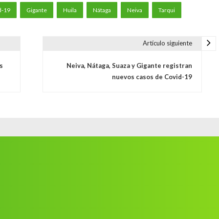
d-19
Gigante
Huila
Nátaga
Neiva
Tarqui
Artículo siguiente
s
Neiva, Nátaga, Suaza y Gigante registran
nuevos casos de Covid-19