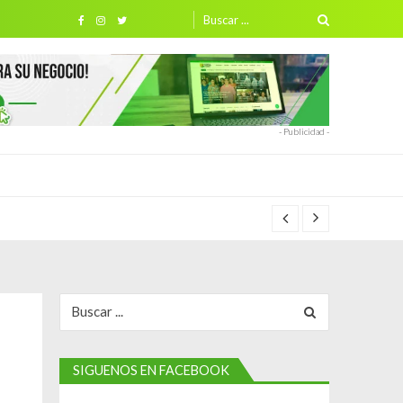
Search
for:
- Publicidad -
Search
for:
SIGUENOS EN FACEBOOK