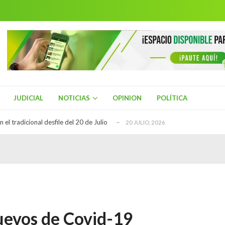
ial de Turismo
21 JULIO, 2026
rio Henriquez, del Centro Democrático es el n...
20 JULIO, 2026
 el tradicional desfile del 20 de Julio
20 JULIO, 2026
ue hallado sin vida en La Plata, Huila
21 JULIO, 2026
es de Asmet Salud en Neiva para exigir el tr...
21 JULIO, 2026
ial de Turismo
21 JULIO, 2026
JUDICIAL
NOTICIAS
OPINION
POLÍTICA
rio Henriquez, del Centro Democrático es el n...
20 JULIO, 2026
 el tradicional desfile del 20 de Julio
20 JULIO, 2026
ue hallado sin vida en La Plata, Huila
21 JULIO, 2026
es de Asmet Salud en Neiva para exigir el tr...
21 JULIO, 2026
ial de Turismo
21 JULIO, 2026
uevos de Covid-19