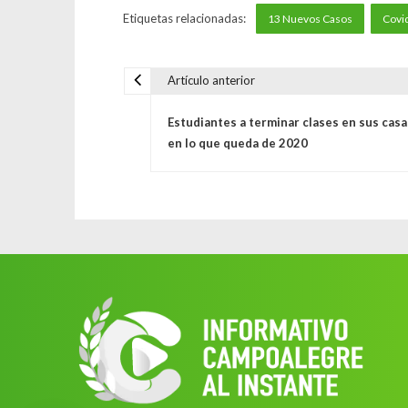
Etiquetas relacionadas:
13 Nuevos Casos
Covi
Artículo anterior
N
Estudiantes a terminar clases en sus casa
a
en lo que queda de 2020
v
e
g
a
c