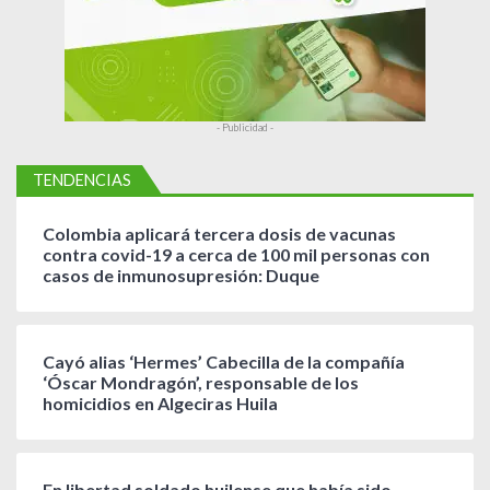
s
- Publicidad -
TENDENCIAS
Colombia aplicará tercera dosis de vacunas
contra covid-19 a cerca de 100 mil personas con
casos de inmunosupresión: Duque
Cayó alias ‘Hermes’ Cabecilla de la compañía
‘Óscar Mondragón’, responsable de los
homicidios en Algeciras Huila
En libertad soldado huilense que había sido