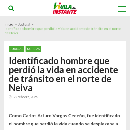
Skip
Skip
to
to
navigation
content
Inicio
Judicial
Identificado hombre que perdió la vida en accidente de tránsito en el norte
de Neiva
JUDICIAL
NOTICIAS
Identificado hombre que
perdió la vida en accidente
de tránsito en el norte de
Neiva
22 febrero, 2026
Como Carlos Arturo Vargas Cedeño, fue identificado
el hombre que perdió la vida cuando se desplazaba a