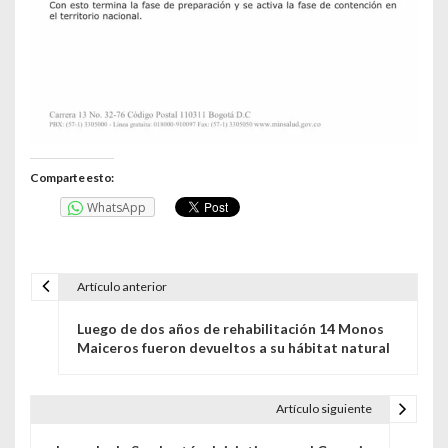
Comparte esto:
WhatsApp
Artículo anterior
N
Luego de dos años de rehabilitación 14 Monos
a
Maiceros fueron devueltos a su hábitat natural
v
e
Artículo siguiente