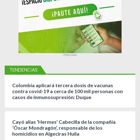
d
a
s
- Publicidad -
TENDENCIAS
Colombia aplicará tercera dosis de vacunas
contra covid-19 a cerca de 100 mil personas con
casos de inmunosupresión: Duque
Cayó alias ‘Hermes’ Cabecilla de la compañía
‘Óscar Mondragón’, responsable de los
homicidios en Algeciras Huila