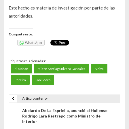
Este hecho es materia de investigación por parte de las
autoridades.
Comparte esto:
WhatsApp
Etiquetas relacionadas:
El Mohán
Milton Santiago Rivero González
Neiva
Pereira
San Pedro
Artículo anterior
N
Abelardo De La Espriella, anunció al Huilense
a
Rodrigo Lara Restrepo como Ministro del
Interior
v