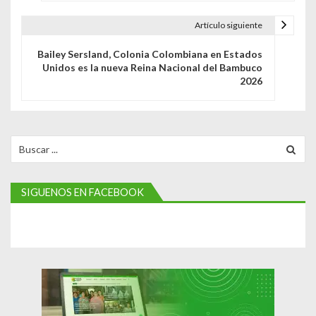
e
Artículo siguiente
g
Bailey Sersland, Colonia Colombiana en Estados
a
Unidos es la nueva Reina Nacional del Bambuco
2026
c
i
ó
Search
for:
n
d
SIGUENOS EN FACEBOOK
e
e
n
t