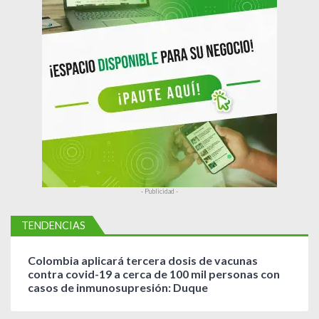
r
a
d
a
s
- Publicidad -
TENDENCIAS
Colombia aplicará tercera dosis de vacunas
contra covid-19 a cerca de 100 mil personas con
casos de inmunosupresión: Duque