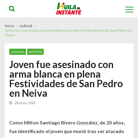
Skip
Skip
to
to
navigation
content
Inicio
Judicial
Joven fue asesinado con arma blanca en plena Festividades de San Pedro en
Neiva
JUDICIAL
NOTICIAS
Joven fue asesinado con
arma blanca en plena
Festividades de San Pedro
en Neiva
28 junio, 2026
Como Milton Santiago Rivero González, de 20 años,
fue identificado el joven que murió tras ser atacado