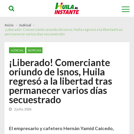
Skip
Skip
to
to
navigation
content
Inicio
Judicial
¡Liberado! Comerciante oriundo de Isnos, Huila regresó a la libertad tras
permanecer varios días secuestrado
JUDICIAL
NOTICIAS
¡Liberado! Comerciante
oriundo de Isnos, Huila
regresó a la libertad tras
permanecer varios días
secuestrado
2 julio, 2026
El empresario y cafetero Hernán Yamid Caicedo,