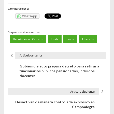
Comparte esto:
WhatsApp
Etiquetas relacionadas:
Hernán Yamid Caicedo
Huila
Isnos
Liberado
Artículo anterior
N
Gobierno electo prepara decreto para retirar a
a
funcionarios públicos pensionados, incluidos
docentes
v
e
Artículo siguiente
g
Desactivan de manera controlada explosivo en
a
Campoalegre