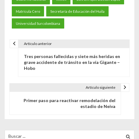
Matrícula Cero
Secretaría de Educación del Huila
Universidad Surcolombiana
Artículo anterior
N
Tres personas fallecidas y siete más heridas en
a
grave accidente de tránsito en la vía Gigante –
Hobo
v
e
Artículo siguiente
g
Primer paso para reactivar remodelación del
a
estadio de Neiva
c
i
Search
ó
for: