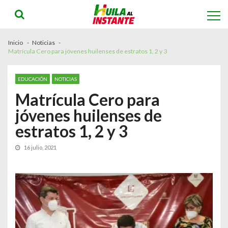
Skip
Skip
to
to
navigation
content
Inicio
Noticias
Matrícula Cero para jóvenes huilenses de estratos 1, 2 y 3
EDUCACIÓN
NOTICIAS
Matrícula Cero para
jóvenes huilenses de
estratos 1, 2 y 3
16 julio, 2021