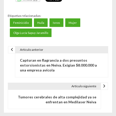
Etiquetas relacionadas:
Feminicidio
Huila
Isnos
Mujer
Olga Lucía Sapuy Jaramillo
Artículo anterior
N
Capturan en flagrancia a dos presuntos
a
extorsionistas en Neiva. Exigían $8.000.000 a
una empresa avícola
v
e
Artículo siguiente
g
Tumores cerebrales de alta complejidad ya se
a
enfrentan en Medilaser Neiva
c