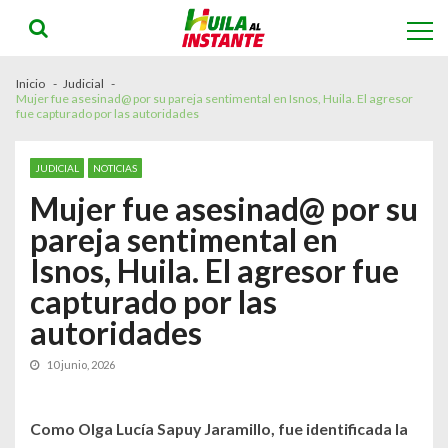
Skip
Skip
to
to
navigation
content
Inicio
Judicial
Mujer fue asesinad@ por su pareja sentimental en Isnos, Huila. El agresor
fue capturado por las autoridades
JUDICIAL
NOTICIAS
Mujer fue asesinad@ por su
pareja sentimental en
Isnos, Huila. El agresor fue
capturado por las
autoridades
10 junio, 2026
Como Olga Lucía Sapuy Jaram
illo, fue identificada la