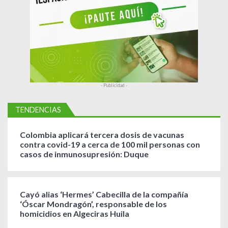
d
a
s
- Publicidad -
TENDENCIAS
Colombia aplicará tercera dosis de vacunas
contra covid-19 a cerca de 100 mil personas con
casos de inmunosupresión: Duque
Cayó alias ‘Hermes’ Cabecilla de la compañía
‘Óscar Mondragón’, responsable de los
homicidios en Algeciras Huila