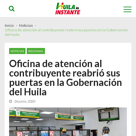
Skip
Skip
to
to
navigation
content
Inicio
Noticias
Oficina de atención al contribuyente reabrió sus puertas en la Gobernación
del Huila
NOTICIAS
REGIONAL
Oficina de atención al
contribuyente reabrió sus
puertas en la Gobernación
del Huila
26 junio, 2020