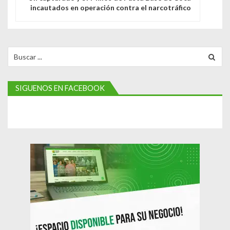
incautados en operación contra el narcotráfico
a
c
i
Search
for:
ó
n
SIGUENOS EN FACEBOOK
d
e
e
n
t
r
a