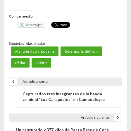
Comparte esto:
WhatsApp
Etiquetas relacionadas:
Atención al contribuyente
Gobernación del Huila
Oficina
Reabrió
Artículo anterior
N
Capturados tres integrantes de la banda
a
criminal “Los Caraguajos” en Campoalegre
v
e
Artículo siguiente
g
Un capturado y 377 kilos de Pasta Base de Coca