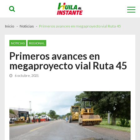
Skip
Skip
to
to
navigation
content
Inicio
Noticias
Primeros avances en megaproyecto vial Ruta 45
NOTICIAS
REGIONAL
Primeros avances en
megaproyecto vial Ruta 45
6 octubre, 2021