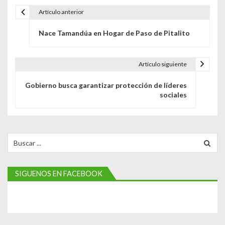
Artículo anterior
N
Nace Tamandúa en Hogar de Paso de Pitalito
a
v
Artículo siguiente
e
Gobierno busca garantizar protección de líderes
g
sociales
a
c
Search
i
for:
ó
SIGUENOS EN FACEBOOK
n
d
e