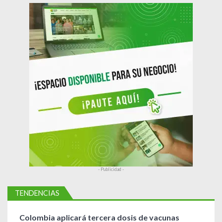
e
n
t
r
a
d
a
s
- Publicidad -
TENDENCIAS
Colombia aplicará tercera dosis de vacunas