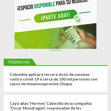
a
d
a
s
- Publicidad -
TENDENCIAS
Colombia aplicará tercera dosis de vacunas
contra covid-19 a cerca de 100 mil personas con
casos de inmunosupresión: Duque
Cayó alias ‘Hermes’ Cabecilla de la compañía
‘Óscar Mondragón’, responsable de los