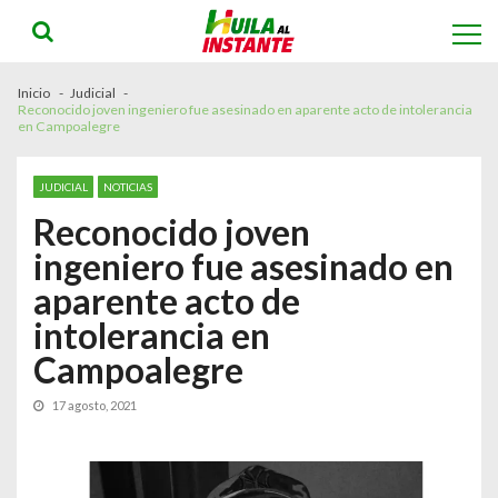
Skip
Skip
to
to
navigation
content
Inicio
Judicial
Reconocido joven ingeniero fue asesinado en aparente acto de intolerancia
en Campoalegre
JUDICIAL
NOTICIAS
Reconocido joven
ingeniero fue asesinado en
aparente acto de
intolerancia en
Campoalegre
17 agosto, 2021