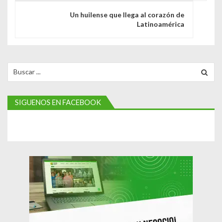
g
Un huilense que llega al corazón de
Latinoamérica
a
c
i
Search
for:
ó
n
SIGUENOS EN FACEBOOK
d
e
e
n
t
r