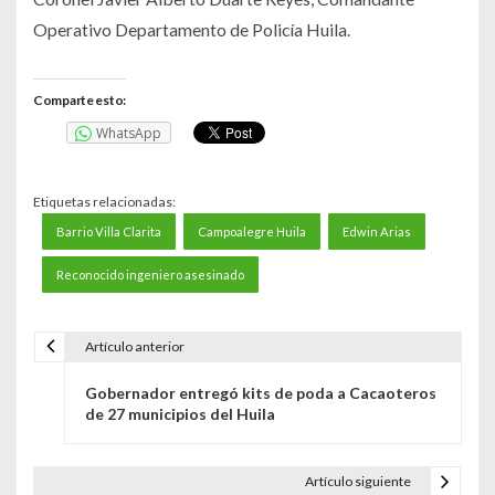
Operativo Departamento de Policía Huila.
Comparte esto:
WhatsApp
Etiquetas relacionadas:
Barrio Villa Clarita
Campoalegre Huila
Edwin Arias
Reconocido ingeniero asesinado
Artículo anterior
N
Gobernador entregó kits de poda a Cacaoteros
a
de 27 municipios del Huila
v
e
Artículo siguiente