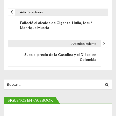
Artículo anterior
N
Falleció el alcalde de Gigante, Huila, Josué
a
Manrique Murcia
v
e
Artículo siguiente
g
Sube el precio de la Gasolina y el Diésel en
Colombia
a
c
i
Search
for:
ó
n
SIGUENOS EN FACEBOOK
d