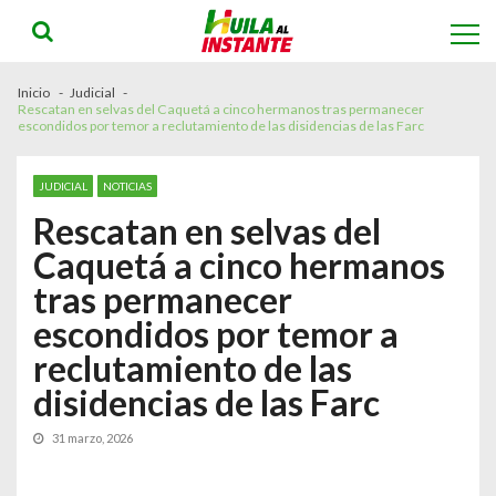
Skip
Skip
to
to
navigation
content
Inicio
Judicial
Rescatan en selvas del Caquetá a cinco hermanos tras permanecer
escondidos por temor a reclutamiento de las disidencias de las Farc
JUDICIAL
NOTICIAS
Rescatan en selvas del
Caquetá a cinco hermanos
tras permanecer
escondidos por temor a
reclutamiento de las
disidencias de las Farc
31 marzo, 2026