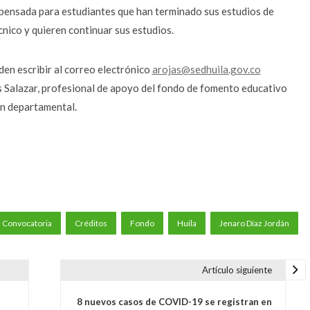
 pensada para estudiantes que han terminado sus estudios de
écnico y quieren continuar sus estudios.
en escribir al correo electrónico
arojas@sedhuila.gov.co
Salazar, profesional de apoyo del fondo de fomento educativo
ón departamental.
Convocatoria
Créditos
Fondo
Huila
Jenaro Díaz Jordán
Artículo siguiente
8 nuevos casos de COVID-19 se registran en