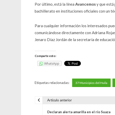
Por último, está la línea
Avancemos
y que está
bachillerato en instituciones oficiales con un t
Para cualquier información los interesados pued
comunicándose directamente con Adriana Rojas 
Jenaro Díaz Jordán de la secretaría de educaci
Comparte esto:
WhatsApp
Etiquetas relacionadas:
37 Municipios del Huila
Artículo anterior
N
Declaran alerta amarilla en el río Suaza