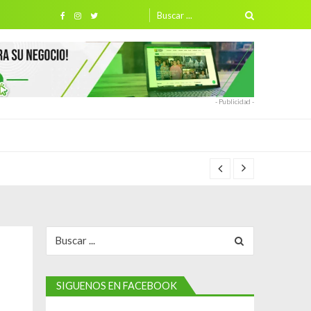
Search
for:
- Publicidad -
Search
for:
SIGUENOS EN FACEBOOK