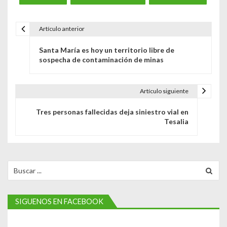
Artículo anterior
N
Santa María es hoy un territorio libre de
a
sospecha de contaminación de minas
v
e
Artículo siguiente
g
Tres personas fallecidas deja siniestro vial en
Tesalia
a
c
i
Search
for:
ó
n
SIGUENOS EN FACEBOOK
d