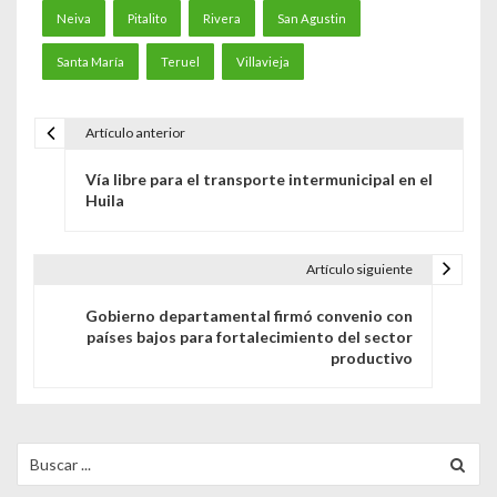
Neiva
Pitalito
Rivera
San Agustin
Santa María
Teruel
Villavieja
Artículo anterior
N
Vía libre para el transporte intermunicipal en el
a
Huila
v
e
Artículo siguiente
g
Gobierno departamental firmó convenio con
países bajos para fortalecimiento del sector
a
productivo
c
i
Search
ó
for: