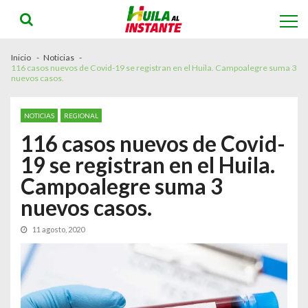
Skip
Skip
to
to
navigation
content
Inicio
Noticias
116 casos nuevos de Covid-19 se registran en el Huila. Campoalegre suma 3
nuevos casos.
NOTICIAS
REGIONAL
116 casos nuevos de Covid-
19 se registran en el Huila.
Campoalegre suma 3
nuevos casos.
11 agosto, 2020