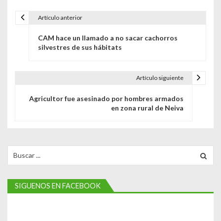
Artículo anterior
N
CAM hace un llamado a no sacar cachorros
a
silvestres de sus hábitats
v
e
Artículo siguiente
g
Agricultor fue asesinado por hombres armados
en zona rural de Neiva
a
c
i
Search
for:
ó
n
SIGUENOS EN FACEBOOK
d