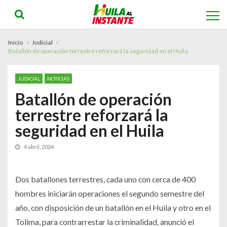
Skip
Skip
to
to
navigation
content
Inicio
Judicial
Batallón de operación terrestre reforzará la seguridad en el Huila
JUDICIAL
NOTICIAS
Batallón de operación
terrestre reforzará la
seguridad en el Huila
4 abril, 2024
Dos batallones terrestres, cada uno con cerca de 400
hombres iniciarán operaciones el segundo semestre del
año, con disposición de un batallón en el Huila y otro en el
Tolima, para contrarrestar la criminalidad, anunció el