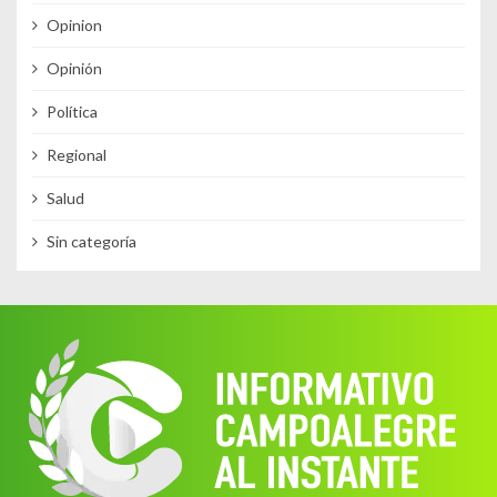
Opinion
Opinión
Política
Regional
Salud
Sin categoría