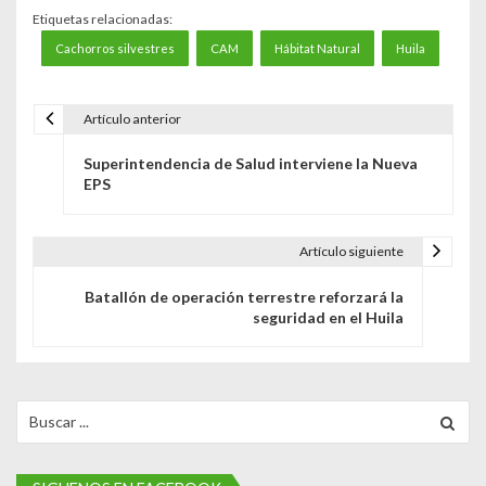
Etiquetas relacionadas:
Cachorros silvestres
CAM
Hábitat Natural
Huila
Artículo anterior
N
Superintendencia de Salud interviene la Nueva
a
EPS
v
e
Artículo siguiente
g
Batallón de operación terrestre reforzará la
seguridad en el Huila
a
c
i
Search
for:
ó