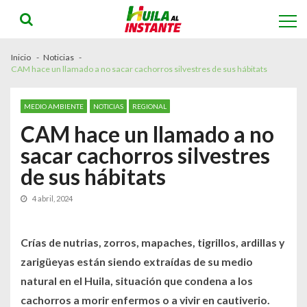
Skip
Skip
to
to
navigation
content
Inicio
Noticias
CAM hace un llamado a no sacar cachorros silvestres de sus hábitats
MEDIO AMBIENTE
NOTICIAS
REGIONAL
CAM hace un llamado a no
sacar cachorros silvestres
de sus hábitats
4 abril, 2024
Crías de nutrias, zorros, mapaches, tigrillos, ardillas y
zarigüeyas están siendo extraídas de su medio
natural en el Huila, situación que condena a los
cachorros a morir enfermos o a vivir en cautiverio.