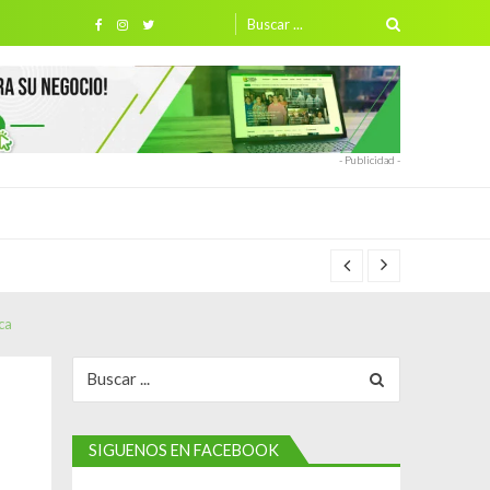
Search
for:
- Publicidad -
ca
Search
for:
SIGUENOS EN FACEBOOK