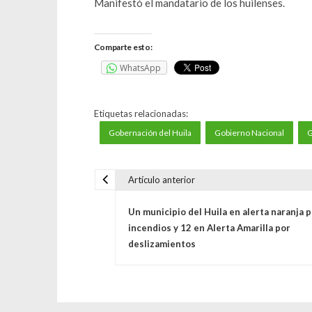
Manifestó el mandatario de los huilenses.
Comparte esto:
WhatsApp
Etiquetas relacionadas:
Gobernación del Huila
Gobierno Nacional
G
Artículo anterior
N
Un municipio del Huila en alerta naranja 
a
incendios y 12 en Alerta Amarilla por
deslizamientos
v
e