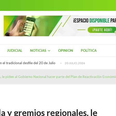
ial de Turismo
21 JULIO, 2026
rio Henriquez, del Centro Democrático es el n...
20 JULIO, 2026
 el tradicional desfile del 20 de Julio
20 JULIO, 2026
ue hallado sin vida en La Plata, Huila
21 JULIO, 2026
es de Asmet Salud en Neiva para exigir el tr...
21 JULIO, 2026
ial de Turismo
21 JULIO, 2026
JUDICIAL
NOTICIAS
OPINION
POLÍTICA
rio Henriquez, del Centro Democrático es el n...
20 JULIO, 2026
 el tradicional desfile del 20 de Julio
20 JULIO, 2026
ue hallado sin vida en La Plata, Huila
21 JULIO, 2026
, le piden al Gobierno Nacional hacer parte del Plan de Reactivación Económi
es de Asmet Salud en Neiva para exigir el tr...
21 JULIO, 2026
ial de Turismo
21 JULIO, 2026
a y gremios regionales, le