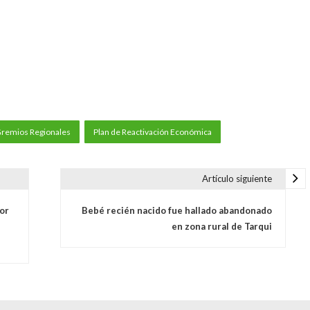
remios Regionales
Plan de Reactivación Económica
Artículo siguiente
por
Bebé recién nacido fue hallado abandonado
en zona rural de Tarqui