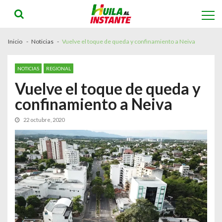
Skip
Skip
to
to
navigation
content
Inicio
Noticias
Vuelve el toque de queda y confinamiento a Neiva
NOTICIAS
REGIONAL
Vuelve el toque de queda y
confinamiento a Neiva
22 octubre, 2020