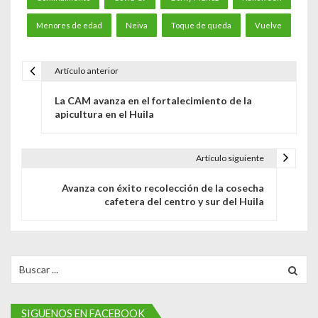
Menores de edad
Neiva
Toque de queda
Vuelve
Artículo anterior
N
La CAM avanza en el fortalecimiento de la
a
apicultura en el Huila
v
e
Artículo siguiente
g
Avanza con éxito recolección de la cosecha
cafetera del centro y sur del Huila
a
c
i
Search
for:
ó
n
SIGUENOS EN FACEBOOK